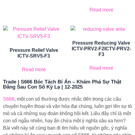
Read more
Pressure Reducing Valve
ICTV-PRV2-F2ICTV-PRV2-
Pressure Relief Valve
F3
ICTV-SRV5-F3
Read more
Read more
Trade | S666 Bóc Tách Bí Ẩn – Khám Phá Sự Thật
Đằng Sau Con Số Kỳ Lạ | 12-2025
S666
, một con số thường được nhắc đến trong các câu
chuyện huyền thoại và văn hóa đại chúng, luôn gợi lên sự tò
mò và cả những suy đoán không hồi kết. Liệu đây chỉ là một
con số ngẫu nhiên, hay ẩn chứa một ý nghĩa sâu xa hơn?
Bài viết này sẽ cùng bạn đi tìm hiểu về nguồn gốc, ý nghĩa