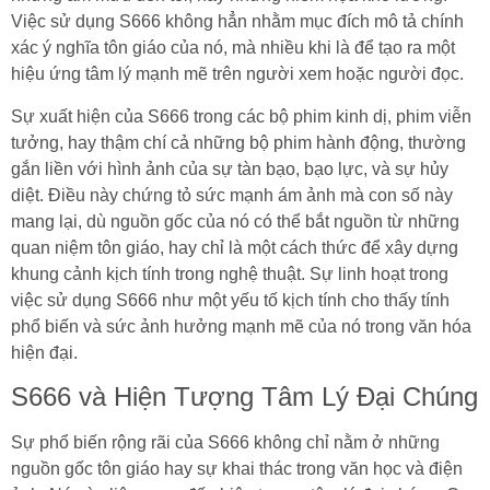
Việc sử dụng S666 không hẳn nhằm mục đích mô tả chính
xác ý nghĩa tôn giáo của nó, mà nhiều khi là để tạo ra một
hiệu ứng tâm lý mạnh mẽ trên người xem hoặc người đọc.
Sự xuất hiện của S666 trong các bộ phim kinh dị, phim viễn
tưởng, hay thậm chí cả những bộ phim hành động, thường
gắn liền với hình ảnh của sự tàn bạo, bạo lực, và sự hủy
diệt. Điều này chứng tỏ sức mạnh ám ảnh mà con số này
mang lại, dù nguồn gốc của nó có thể bắt nguồn từ những
quan niệm tôn giáo, hay chỉ là một cách thức để xây dựng
khung cảnh kịch tính trong nghệ thuật. Sự linh hoạt trong
việc sử dụng S666 như một yếu tố kịch tính cho thấy tính
phổ biến và sức ảnh hưởng mạnh mẽ của nó trong văn hóa
hiện đại.
S666 và Hiện Tượng Tâm Lý Đại Chúng
Sự phổ biến rộng rãi của S666 không chỉ nằm ở những
nguồn gốc tôn giáo hay sự khai thác trong văn học và điện