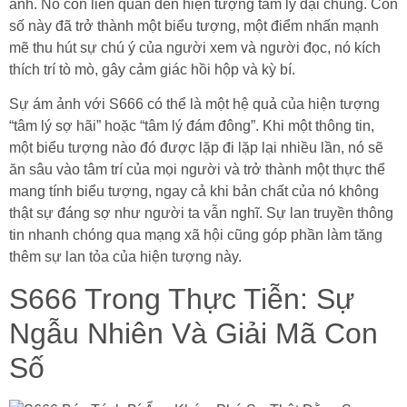
ảnh. Nó còn liên quan đến hiện tượng tâm lý đại chúng. Con
số này đã trở thành một biểu tượng, một điểm nhấn mạnh
mẽ thu hút sự chú ý của người xem và người đọc, nó kích
thích trí tò mò, gây cảm giác hồi hộp và kỳ bí.
Sự ám ảnh với S666 có thể là một hệ quả của hiện tượng
“tâm lý sợ hãi” hoặc “tâm lý đám đông”. Khi một thông tin,
một biểu tượng nào đó được lặp đi lặp lại nhiều lần, nó sẽ
ăn sâu vào tâm trí của mọi người và trở thành một thực thể
mang tính biểu tượng, ngay cả khi bản chất của nó không
thật sự đáng sợ như người ta vẫn nghĩ. Sự lan truyền thông
tin nhanh chóng qua mạng xã hội cũng góp phần làm tăng
thêm sự lan tỏa của hiện tượng này.
S666 Trong Thực Tiễn: Sự
Ngẫu Nhiên Và Giải Mã Con
Số