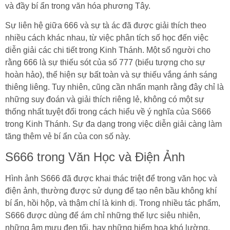
và đầy bí ẩn trong văn hóa phương Tây.
Sự liên hệ giữa 666 và sự tà ác đã được giải thích theo
nhiều cách khác nhau, từ việc phân tích số học đến việc
diễn giải các chi tiết trong Kinh Thánh. Một số người cho
rằng 666 là sự thiếu sót của số 777 (biểu tượng cho sự
hoàn hảo), thể hiện sự bất toàn và sự thiếu vắng ánh sáng
thiêng liêng. Tuy nhiên, cũng cần nhấn mạnh rằng đây chỉ là
những suy đoán và giải thích riêng lẻ, không có một sự
thống nhất tuyệt đối trong cách hiểu về ý nghĩa của S666
trong Kinh Thánh. Sự đa dạng trong việc diễn giải càng làm
tăng thêm vẻ bí ẩn của con số này.
S666 trong Văn Học và Điện Ảnh
Hình ảnh S666 đã được khai thác triệt để trong văn học và
điện ảnh, thường được sử dụng để tạo nên bầu không khí
bí ẩn, hồi hộp, và thậm chí là kinh dị. Trong nhiều tác phẩm,
S666 được dùng để ám chỉ những thế lực siêu nhiên,
những âm mưu đen tối, hay những hiểm họa khó lường.