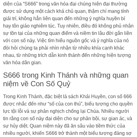
diện của “S666” trong văn hóa đại chúng hiện đại thường
được sử dụng một cách khá chủ quan, thậm chí mang tính
giải trí, không hẳn liên quan đến những ý nghĩa huyền bí
hay tôn giáo nghiêm túc. Tuy nhiên, điều đó không phủ nhận
sự tồn tại của những quan điểm và niềm tin lâu đời gắn liền
với con số này. Việc tìm hiểu nguồn gốc và ý nghĩa của nó
đòi hỏi chúng ta phải nhìn nhận từ nhiều khía cạnh khác
nhau, từ những trích dẫn kinh thánh đến những hiện tượng
văn hóa dân gian.
S666 trong Kinh Thánh và những quan
niệm về Con Số Quỷ
Trong Kinh Thánh, đặc biệt là sách Khải Huyền, con số 666
được nhắc đến như “số của con thú”, biểu tượng cho quyền
lực tội lỗi và sự phản nghịch chống lại Chúa. Nhiều người
tin rằng con số này đại diện cho sự phản bội, sự gian ác, và
sự hủy diệt. Quan niệm này đã ăn sâu vào tiềm thức của
nhiều người, khiến S666 trở thành một biểu tượng đáng sợ