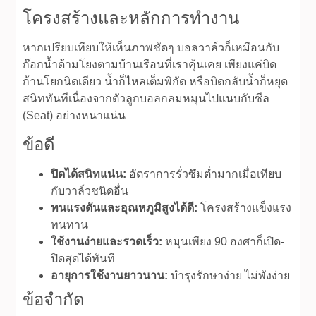
โครงสร้างและหลักการทำงาน
หากเปรียบเทียบให้เห็นภาพชัดๆ บอลวาล์วก็เหมือนกับ
ก๊อกน้ำด้ามโยงตามบ้านเรือนที่เราคุ้นเคย เพียงแค่บิด
ก้านโยกนิดเดียว น้ำก็ไหลเต็มพิกัด หรือบิดกลับน้ำก็หยุด
สนิททันทีเนื่องจากตัวลูกบอลกลมหมุนไปแนบกับซีล
(Seat) อย่างหนาแน่น
ข้อดี
ปิดได้สนิทแน่น:
อัตราการรั่วซึมต่ำมากเมื่อเทียบ
กับวาล์วชนิดอื่น
ทนแรงดันและอุณหภูมิสูงได้ดี:
โครงสร้างแข็งแรง
ทนทาน
ใช้งานง่ายและรวดเร็ว:
หมุนเพียง 90 องศาก็เปิด-
ปิดสุดได้ทันที
อายุการใช้งานยาวนาน:
บำรุงรักษาง่าย ไม่พังง่าย
ข้อจำกัด