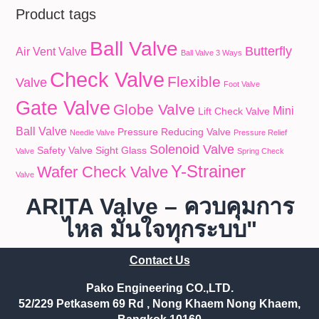
Product tags
Ball Valve
Butterfly
Air Vent Valve
Ball Valve 3 Ways
Check Valve
Flexible
Valve
Foot Valve
Gate Valve
Globe Valve
Mini
Lift Check Valve
Ball Valve
Pressure Reducing Valve
Needle Valve
Pressure Relief
Solenoid Valve
Safety Valve
Sight Glass
Valve
Spring Check
Y-Strainer
Wafer Check Valve
Valve
ARITA Valve – ควบคุมการ
ไหล มั่นใจทุกระบบ"
Contact Us
Pako Engineering CO.,LTD.
52/229 Petkasem 69 Rd , Nong Khaem Nong Khaem,