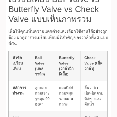
Butterfly Valve vs Check
Valve แบบเห็นภาพรวม
เพื่อให้คุณเห็นความแตกต่างและเลือกใช้งานได้อย่างถูก
ต้อง มาดูตารางเปรียบเทียบมิติสำคัญของวาล์วทั้ง 3 แบบ
นี้กัน:
หัวข้อ
Ball
Butterfly
Check
เปรียบ
Valve
Valve
Valve (เช็ค
เทียบ
(บอล
(วาล์วปีก
วาล์ว)
วาล์ว)
ผีเสื้อ)
หลักการ
ลูกบอล
แผ่นดิสก์
ลิ้นวาล์ว
ทำงาน
กลมเจาะ
กลมหมุน
เปิด-ปิดตาม
รูหมุน 90
รอบแกน
ทิศทางแรง
องศา
กลาง
ดันน้ำ