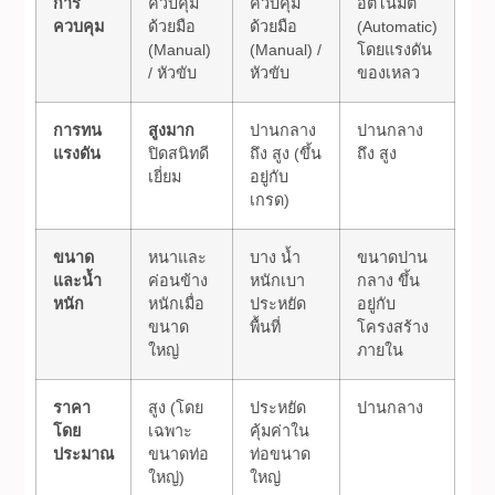
การ
ควบคุม
ควบคุม
อัตโนมัติ
ควบคุม
ด้วยมือ
ด้วยมือ
(Automatic)
(Manual)
(Manual) /
โดยแรงดัน
/ หัวขับ
หัวขับ
ของเหลว
การทน
สูงมาก
ปานกลาง
ปานกลาง
แรงดัน
ปิดสนิทดี
ถึง สูง (ขึ้น
ถึง สูง
เยี่ยม
อยู่กับ
เกรด)
ขนาด
หนาและ
บาง น้ำ
ขนาดปาน
และน้ำ
ค่อนข้าง
หนักเบา
กลาง ขึ้น
หนัก
หนักเมื่อ
ประหยัด
อยู่กับ
ขนาด
พื้นที่
โครงสร้าง
ใหญ่
ภายใน
ราคา
สูง (โดย
ประหยัด
ปานกลาง
โดย
เฉพาะ
คุ้มค่าใน
ประมาณ
ขนาดท่อ
ท่อขนาด
ใหญ่)
ใหญ่