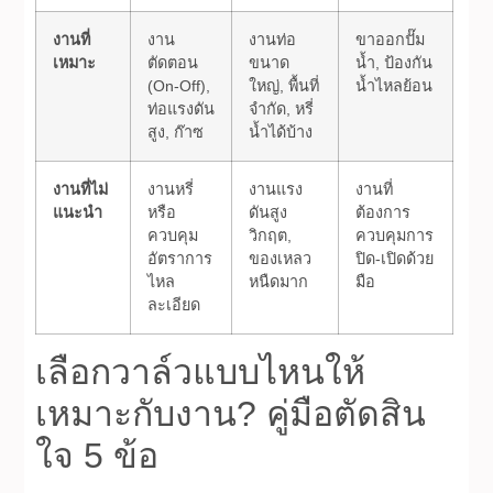
งานที่
งาน
งานท่อ
ขาออกปั๊ม
เหมาะ
ตัดตอน
ขนาด
น้ำ, ป้องกัน
(On-Off),
ใหญ่, พื้นที่
น้ำไหลย้อน
ท่อแรงดัน
จำกัด, หรี่
สูง, ก๊าซ
น้ำได้บ้าง
งานที่ไม่
งานหรี่
งานแรง
งานที่
แนะนำ
หรือ
ดันสูง
ต้องการ
ควบคุม
วิกฤต,
ควบคุมการ
อัตราการ
ของเหลว
ปิด-เปิดด้วย
ไหล
หนืดมาก
มือ
ละเอียด
เลือกวาล์วแบบไหนให้
เหมาะกับงาน? คู่มือตัดสิน
ใจ 5 ข้อ