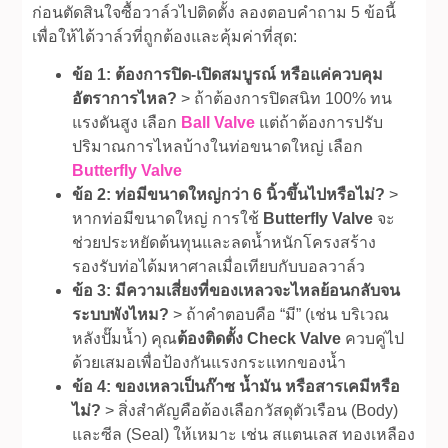
ก่อนตัดสินใจซื้อวาล์วไปติดตั้ง ลองตอบคำถาม 5 ข้อนี้
เพื่อให้ได้วาล์วที่ถูกต้องและคุ้มค่าที่สุด:
ข้อ 1: ต้องการปิด-เปิดสมบูรณ์ หรือแค่ควบคุม
อัตราการไหล?
> ถ้าต้องการปิดสนิท 100% ทน
แรงดันสูง เลือก
Ball Valve
แต่ถ้าต้องการปรับ
ปริมาณการไหลบ้างในท่อขนาดใหญ่ เลือก
Butterfly Valve
ข้อ 2: ท่อมีขนาดใหญ่กว่า 6 นิ้วขึ้นไปหรือไม่?
>
หากท่อมีขนาดใหญ่ การใช้
Butterfly Valve
จะ
ช่วยประหยัดต้นทุนและลดน้ำหนักโครงสร้าง
รองรับท่อได้มหาศาลเมื่อเทียบกับบอลวาล์ว
ข้อ 3: มีความเสี่ยงที่ของเหลวจะไหลย้อนกลับจน
ระบบพังไหม?
> ถ้าคำตอบคือ “มี” (เช่น บริเวณ
หลังปั๊มน้ำ) คุณ
ต้องติดตั้ง Check Valve
ควบคู่ไป
ด้วยเสมอเพื่อป้องกันแรงกระแทกของน้ำ
ข้อ 4: ของเหลวเป็นก๊าซ น้ำมัน หรือสารเคมีหรือ
ไม่?
> สิ่งสำคัญคือต้องเลือกวัสดุตัวเรือน (Body)
และซีล (Seal) ให้เหมาะ เช่น สแตนเลส ทองเหลือง