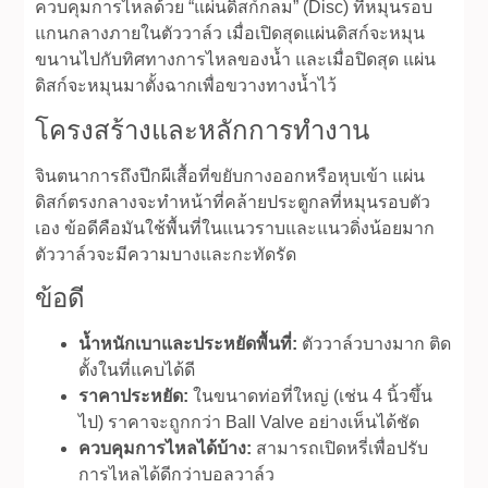
ควบคุมการไหลด้วย “แผ่นดิสก์กลม” (Disc) ที่หมุนรอบ
แกนกลางภายในตัววาล์ว เมื่อเปิดสุดแผ่นดิสก์จะหมุน
ขนานไปกับทิศทางการไหลของน้ำ และเมื่อปิดสุด แผ่น
ดิสก์จะหมุนมาตั้งฉากเพื่อขวางทางน้ำไว้
โครงสร้างและหลักการทำงาน
จินตนาการถึงปีกผีเสื้อที่ขยับกางออกหรือหุบเข้า แผ่น
ดิสก์ตรงกลางจะทำหน้าที่คล้ายประตูกลที่หมุนรอบตัว
เอง ข้อดีคือมันใช้พื้นที่ในแนวราบและแนวดิ่งน้อยมาก
ตัววาล์วจะมีความบางและกะทัดรัด
ข้อดี
น้ำหนักเบาและประหยัดพื้นที่:
ตัววาล์วบางมาก ติด
ตั้งในที่แคบได้ดี
ราคาประหยัด:
ในขนาดท่อที่ใหญ่ (เช่น 4 นิ้วขึ้น
ไป) ราคาจะถูกกว่า Ball Valve อย่างเห็นได้ชัด
ควบคุมการไหลได้บ้าง:
สามารถเปิดหรี่เพื่อปรับ
การไหลได้ดีกว่าบอลวาล์ว