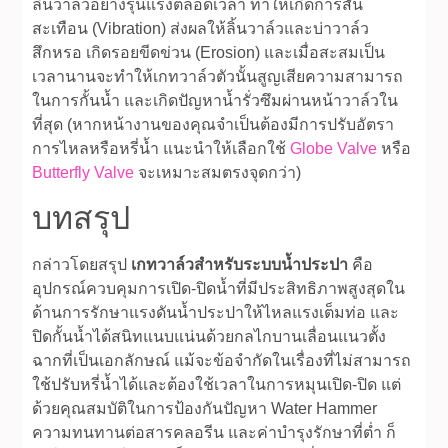
ลิ้นวาล์วอย่างรุนแรงตลอดเวลา ทำให้เกิดการสั่น
สะเทือน (Vibration) ส่งผลให้ลิ้นวาล์วและบ่าวาล์ว
สึกหรอ เกิดรอยขีดข่วน (Erosion) และเมื่อสะสมเป็น
เวลานานจะทำให้เกทวาล์วตัวนั้นสูญเสียความสามารถ
ในการกั้นน้ำ และเกิดปัญหาน้ำรั่วซึมผ่านหน้าวาล์วใน
ที่สุด (หากหน้างานของคุณจำเป็นต้องมีการปรับอัตรา
การไหลหรือหรี่น้ำ แนะนำให้เลือกใช้
Globe Valve
หรือ
Butterfly Valve
จะเหมาะสมตรงจุดกว่า)
บทสรุป
กล่าวโดยสรุป
เกทวาล์วสำหรับระบบน้ำประปา
คือ
อุปกรณ์ควบคุมการเปิด-ปิดน้ำที่มีประสิทธิภาพสูงสุดใน
ด้านการรักษาแรงดันน้ำประปาให้ไหลแรงเต็มท่อ และ
ปิดกั้นน้ำได้สนิทแนบแน่นด้วยกลไกบานเลื่อนแนวตั้ง
ฉากที่เป็นเอกลักษณ์ แม้จะข้อจำกัดในเรื่องที่ไม่สามารถ
ใช้ปรับหรี่น้ำได้และต้องใช้เวลาในการหมุนเปิด-ปิด แต่
ด้วยคุณสมบัติในการป้องกันปัญหา Water Hammer
ความทนทานต่อสารคลอรีน และค่าบำรุงรักษาที่ต่ำ ก็