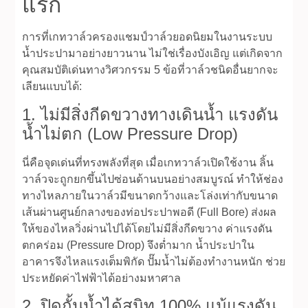
แรก
การที่เกทวาล์วครองแชมป์วาล์วยอดนิยมในงานระบบ
น้ำประปามาอย่างยาวนาน ไม่ใช่เรื่องบังเอิญ แต่เกิดจาก
คุณสมบัติเด่นทางวิศวกรรม 5 ข้อที่วาล์วชนิดอื่นยากจะ
เลียนแบบได้:
1. ไม่มีสิ่งกีดขวางทางเดินน้ำ แรงดัน
น้ำไม่ตก (Low Pressure Drop)
นี่คือจุดเด่นที่ทรงพลังที่สุด เมื่อเกทวาล์วเปิดใช้งาน ลิ้น
วาล์วจะถูกยกขึ้นไปซ่อนด้านบนอย่างสมบูรณ์ ทำให้ช่อง
ทางไหลภายในวาล์วมีขนาดกว้างและโล่งเท่ากับขนาด
เส้นผ่านศูนย์กลางของท่อประปาพอดี (Full Bore) ส่งผล
ให้ของไหลวิ่งผ่านไปได้โดยไม่มีสิ่งกีดขวาง ค่าแรงดัน
ตกคร่อม (Pressure Drop) จึงต่ำมาก น้ำประปาใน
อาคารจึงไหลแรงเต็มพิกัด ปั๊มน้ำไม่ต้องทำงานหนัก ช่วย
ประหยัดค่าไฟฟ้าได้อย่างมหาศาล
2. ปิดกั้นน้ำได้สนิท 100% แม้แรงดัน