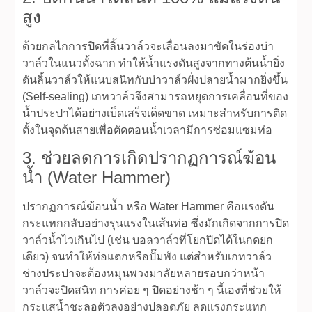
สูง
ด้วยกลไกการปิดที่ลิ้นวาล์วจะเลื่อนลงมาขัดในร่องบ่า
วาล์วในแนวตั้งฉาก ทำให้น้ำแรงดันสูงจากทางต้นน้ำยิ่ง
ดันลิ้นวาล์วให้แนบสนิทกับบ่าวาล์วฝั่งปลายน้ำมากยิ่งขึ้น
(Self-sealing) เกทวาล์วจึงสามารถหยุดการเคลื่อนที่ของ
น้ำประปาได้อย่างเบ็ดเสร็จเด็ดขาด เหมาะสำหรับการติด
ตั้งในจุดต้นสายเพื่อตัดตอนน้ำเวลามีการซ่อมแซมท่อ
3. ช่วยลดการเกิดปรากฏการณ์ฆ้อน
น้ำ (Water Hammer)
ปรากฏการณ์ฆ้อนน้ำ หรือ Water Hammer คือแรงดัน
กระแทกกลับอย่างรุนแรงในเส้นท่อ ซึ่งมักเกิดจากการปิด
วาล์วน้ำไวเกินไป (เช่น บอลวาล์วที่โยกปิดได้ในกดยก
เดียว) จนทำให้ท่อแตกหรือปั๊มพัง แต่สำหรับเกทวาล์ว
ช่างประปาจะต้องหมุนพวงมาลัยหลายรอบกว่าหน้า
วาล์วจะปิดสนิท การค่อย ๆ ปิดอย่างช้า ๆ นี้เองที่ช่วยให้
กระแสน้ำชะลอตัวลงอย่างปลอดภัย ลดแรงกระแทก