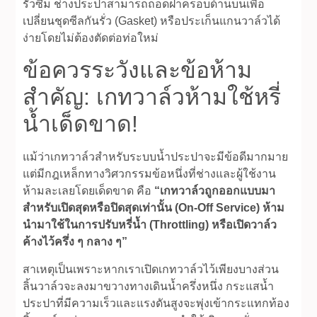
รั่วซึม ช่างประปาสามารถถอดฝาครอบด้านบนเพื่อ
เปลี่ยนชุดซีลกันรั่ว (Gasket) หรือประเก็นแกนวาล์วได้
ง่ายโดยไม่ต้องตัดต่อท่อใหม่
ข้อควรระวังและข้อห้าม
สำคัญ: เกทวาล์วห้ามใช้หรี่
น้ำเด็ดขาด!
แม้ว่าเกทวาล์วสำหรับระบบน้ำประปาจะมีข้อดีมากมาย
แต่มีกฎเหล็กทางวิศวกรรมข้อหนึ่งที่ช่างและผู้ใช้งาน
ห้ามละเลยโดยเด็ดขาด คือ
“เกทวาล์วถูกออกแบบมา
สำหรับเปิดสุดหรือปิดสุดเท่านั้น (On-Off Service) ห้าม
นำมาใช้ในการปรับหรี่น้ำ (Throttling) หรือเปิดวาล์ว
ค้างไว้ครึ่ง ๆ กลาง ๆ”
สาเหตุเป็นเพราะหากเราเปิดเกทวาล์วไว้เพียงบางส่วน
ลิ้นวาล์วจะลงมาขวางทางเดินน้ำครึ่งหนึ่ง กระแสน้ำ
ประปาที่มีความเร็วและแรงดันสูงจะพุ่งเข้ากระแทกท้อง