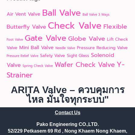
Ball Valve
Air Vent Valve
Ball Valve 3 Ways
Check Valve
Flexible
Butterfly Valve
Gate Valve
Globe Valve
Lift Check
Foot Valve
Mini Ball Valve
Valve
Pressure Reducing Valve
Needle Valve
Solenoid
Safety Valve
Sight Glass
Pressure Relief Valve
Y-
Wafer Check Valve
Valve
Spring Check Valve
Strainer
ARITA Valve – ควบคุมการ
ไหล มั่นใจทุกระบบ"
Contact Us
Pako Engineering CO.,LTD.
52/229 Petkasem 69 Rd , Nong Khaem Nong Khaem,