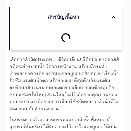
สารบัญเนื้อหา
เลือกวาล์วผิดประเภท… ชีวิตเปลี่ยน! นี่คือปัญหาคลาสสิ
กที่คนทำระบบน้ำ วิศวกรหน้างาน หรือแม้กระทั่ง
เจ้าของอาคารต้องเคยพบเจออยู่บ่อยครั้ง ปัญหาเรื่องน้ำ
รั่วซึม แรงดันน้ำตก หรือร้ายแรงที่สุดคือเกิดแรงดัน
สะท้อนกลับจนระบบท่อแตกร้าวเสียหายจนต้องทุบตึก
ซ่อมแซมครั้งใหญ่ ส่วนใหญ่ไม่ได้เกิดจากคุณภาพของ
ท่อประปา แต่เกิดจากการเลือกใช้ชนิดของวาล์วน้ำที่ไม่
เหมาะสมกับลักษณะงาน
ในบรรดาวาล์วอุตสาหกรรมและวาล์วน้ำทั้งหมด มี
อุปกรณ์ชิ้นหนึ่งที่ได้รับความไว้วางใจและถูกยกให้เป็น