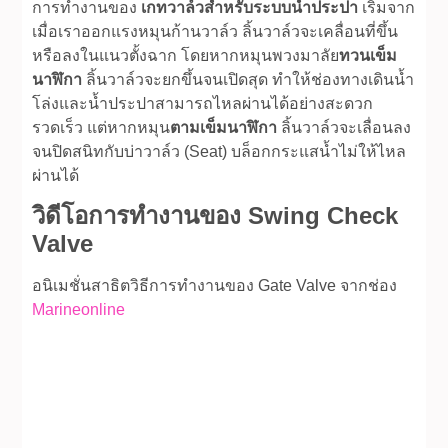
การทำงานของ
เกทวาล์วสำหรับระบบน้ำประปา
เริ่มจาก
เมื่อเราออกแรงหมุนก้านวาล์ว ลิ้นวาล์วจะเคลื่อนที่ขึ้น
หรือลงในแนวตั้งฉาก โดยหากหมุนพวงมาลัย
ทวนเข็ม
นาฬิกา
ลิ้นวาล์วจะยกขึ้นจนเปิดสุด ทำให้ช่องทางเดินน้ำ
โล่งและน้ำประปาสามารถไหลผ่านได้อย่างสะดวก
รวดเร็ว แต่หากหมุน
ตามเข็มนาฬิกา
ลิ้นวาล์วจะเลื่อนลง
จนปิดสนิทกับบ่าวาล์ว (Seat) บล็อกกระแสน้ำไม่ให้ไหล
ผ่านได้
วิดีโอการทำงานของ Swing Check
Valve
อนิเมชั่นสาธิตวิธีการทำงานของ Gate Valve จากช่อง
Marineonline