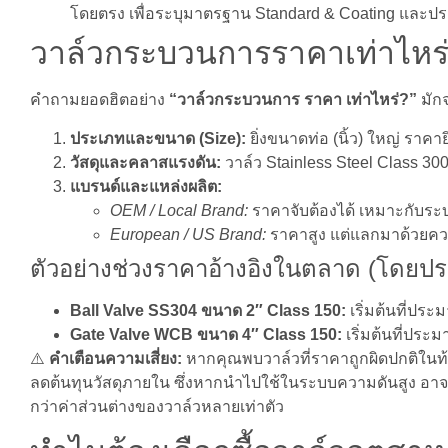
โดยตรง เพื่อระบุมาตรฐาน Standard & Coating และประเ
วาล์วกระบวนการราคาเท่าไหร่?
คำถามยอดฮิตอย่าง
“วาล์วกระบวนการ ราคา เท่าไหร่?”
มักจ
ประเภทและขนาด (Size):
ยิ่งขนาดท่อ (นิ้ว) ใหญ่ ราคายิ
วัสดุและคลาสแรงดัน:
วาล์ว Stainless Steel Class 30
แบรนด์และแหล่งผลิต:
OEM / Local Brand:
ราคาจับต้องได้ เหมาะกับระบ
European / US Brand:
ราคาสูง แต่แลกมาด้วยค
ตัวอย่างช่วงราคาอ้างอิงในตลาด (โดยป
Ball Valve SS304 ขนาด 2″ Class 150:
เริ่มต้นที่ปร
Gate Valve WCB ขนาด 4″ Class 150:
เริ่มต้นที่ประ
⚠️
คำเตือนความเสี่ยง:
หากคุณพบวาล์วที่ราคาถูกผิดปกติในท้อ
ลดต้นทุนวัสดุภายใน ซึ่งหากนำไปใช้ในระบบความดันสูง อาจก
กว่าค่าส่วนต่างของวาล์วหลายเท่าตัว