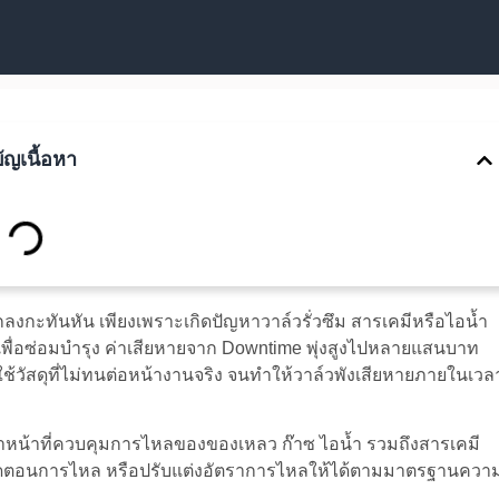
ัญเนื้อหา
ลงกะทันหัน เพียงเพราะเกิดปัญหาวาล์วรั่วซึม สารเคมีหรือไอน้ำ
พื่อซ่อมบำรุง ค่าเสียหายจาก Downtime พุ่งสูงไปหลายแสนบาท
ใช้วัสดุที่ไม่ทนต่อหน้างานจริง จนทำให้วาล์วพังเสียหายภายในเวล
่ทำหน้าที่ควบคุมการไหลของของเหลว ก๊าซ ไอน้ำ รวมถึงสารเคมี
ด ตัดตอนการไหล หรือปรับแต่งอัตราการไหลให้ได้ตามมาตรฐานควา