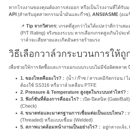
หากโรงงานของคุณต้องการส่งออก หรือเป็นโรงงานที่ได้รับมา
API
(สำหรับอุตสาหกรรมน้ำมันและก๊าซ),
ANSI/ASME
(อเมร
📌
Tip จากวิศวกร:
เกรดที่สูงกว่าไม่ได้แปลว่าดีกว่าเ
(P/T Rating) จริงของระบบ หากเลือกเกรดสูงเกินไปจะ
วาล์วจะเสียหายและเกิดอันตรายร้ายแรง
วิธีเลือกวาล์วกระบวนการให้ถู
เพื่อช่วยให้การจัดซื้อและการออกแบบระบบไม่มีข้อผิดพลาด นี่
1. ของไหลคืออะไร? :
(น้ำ / ก๊าซ / สารเคมีกัดกร่อน /
ต้องใช้ SS316 หรือวาล์วเคลือบ PTFE
2. Pressure & Temperature สูงสุดในระบบเท่าไหร่? :
3. ฟังก์ชันที่ต้องการคืออะไร? :
เปิด-ปิดสนิท (Gate/Ba
(Check)
4. ขนาดท่อและมาตรฐานการเชื่อมต่อเป็นแบบไหน? :
เ
(Threaded) หรือแบบเชื่อม (Welded)
5. สภาพแวดล้อมหน้างานเป็นอย่างไร? :
อยู่กลางแจ้ง, 