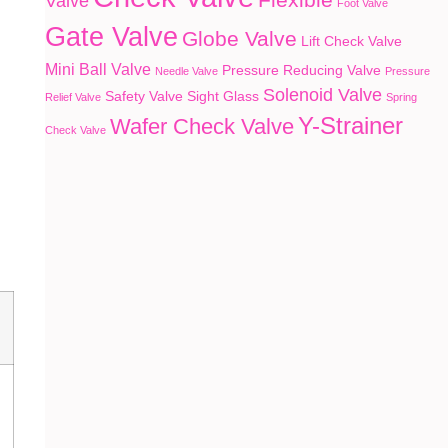
Valve
Foot Valve
Gate Valve
Globe Valve
Lift Check Valve
Mini Ball Valve
Pressure Reducing Valve
Needle Valve
Pressure
Solenoid Valve
Safety Valve
Sight Glass
Relief Valve
Spring
Y-Strainer
Wafer Check Valve
Check Valve