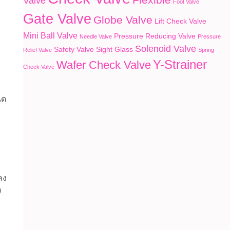
Valve
Foot Valve
Gate Valve
Globe Valve
Lift Check Valve
Mini Ball Valve
Pressure Reducing Valve
Needle Valve
Pressure
Solenoid Valve
Safety Valve
Sight Glass
Relief Valve
Spring
Y-Strainer
Wafer Check Valve
Check Valve
ิด
ลง
)