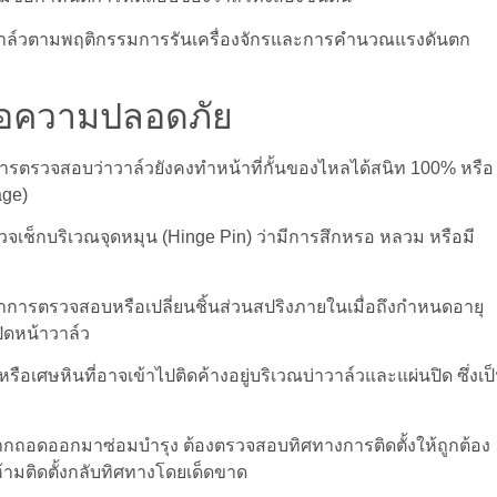
วาล์วตามพฤติกรรมการรันเครื่องจักรและการคำนวณแรงดันตก
ื่อความปลอดภัย
ตรวจสอบว่าวาล์วยังคงทำหน้าที่กั้นของไหลได้สนิท 100% หรือ
age)
วจเช็กบริเวณจุดหมุน (Hinge Pin) ว่ามีการสึกหรอ หลวม หรือมี
การตรวจสอบหรือเปลี่ยนชิ้นส่วนสปริงภายในเมื่อถึงกำหนดอายุ
ปิดหน้าวาล์ว
อเศษหินที่อาจเข้าไปติดค้างอยู่บริเวณบ่าวาล์วและแผ่นปิด ซึ่งเป
จากถอดออกมาซ่อมบำรุง ต้องตรวจสอบทิศทางการติดตั้งให้ถูกต้อง
 ห้ามติดตั้งกลับทิศทางโดยเด็ดขาด