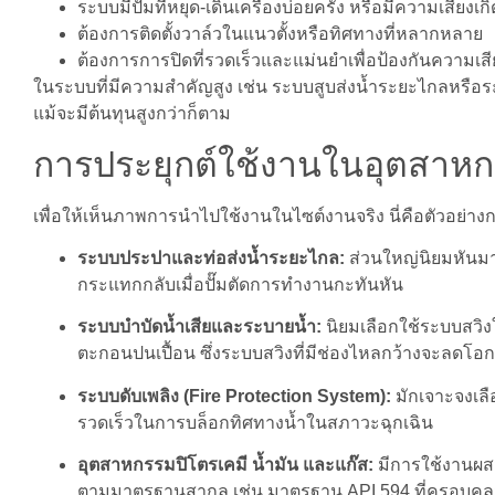
ระบบมีปั๊มที่หยุด-เดินเครื่องบ่อยครั้ง หรือมีความเสี่ยงเก
ต้องการติดตั้งวาล์วในแนวตั้งหรือทิศทางที่หลากหลาย
ต้องการการปิดที่รวดเร็วและแม่นยำเพื่อป้องกันความเ
ในระบบที่มีความสำคัญสูง เช่น ระบบสูบส่งน้ำระยะไกลหรือระ
แม้จะมีต้นทุนสูงกว่าก็ตาม
การประยุกต์ใช้งานในอุตสาหก
เพื่อให้เห็นภาพการนำไปใช้งานในไซต์งานจริง นี่คือตัวอย่า
ระบบประปาและท่อส่งน้ำระยะไกล:
ส่วนใหญ่นิยมหันมาเ
กระแทกกลับเมื่อปั๊มตัดการทำงานกะทันหัน
ระบบบำบัดน้ำเสียและระบายน้ำ:
นิยมเลือกใช้ระบบสวิงใ
ตะกอนปนเปื้อน ซึ่งระบบสวิงที่มีช่องไหลกว้างจะลดโอก
ระบบดับเพลิง (Fire Protection System):
มักเจาะจงเล
รวดเร็วในการบล็อกทิศทางน้ำในสภาวะฉุกเฉิน
อุตสาหกรรมปิโตรเคมี น้ำมัน และแก๊ส:
มีการใช้งานผสมผ
ตามมาตรฐานสากล เช่น มาตรฐาน API 594 ที่ครอบคลุ