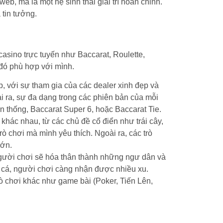
b, mà là một hệ sinh thái giải trí hoàn chỉnh.
 tin tưởng.
casino trực tuyến như Baccarat, Roulette,
 đó phù hợp với mình.
p, với sự tham gia của các dealer xinh đẹp và
i ra, sự đa dạng trong các phiên bản của mỗi
n thống, Baccarat Super 6, hoặc Baccarat Tie.
 khác nhau, từ các chủ đề cổ điển như trái cây,
ò chơi mà mình yêu thích. Ngoài ra, các trò
lớn.
Người chơi sẽ hóa thân thành những ngư dân và
 cá, người chơi càng nhận được nhiều xu.
trò chơi khác như game bài (Poker, Tiến Lên,