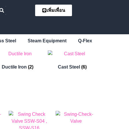
เพิ่มเพื่อน
ss Steel
Steam Equipment
Q-Flex
Ductile Iron
(2)
Cast Steel
(6)