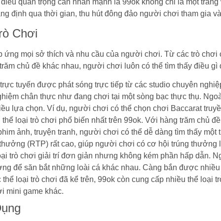
điều quan trọng cần nhấn mạnh là 99ok không chỉ là một trang we
g định qua thời gian, thu hút đông đảo người chơi tham gia và
rò Chơi
 ứng mọi sở thích và nhu cầu của người chơi. Từ các trò chơi 
 trăm chủ đề khác nhau, người chơi luôn có thể tìm thấy điều gì
trực tuyến được phát sóng trực tiếp từ các studio chuyên nghiệ
nghiệm chân thực như đang chơi tại một sòng bạc thực thụ. Ngoà
ều lựa chọn. Ví dụ, người chơi có thể chọn chơi Baccarat truyề
thể loại trò chơi phổ biến nhất trên 99ok. Với hàng trăm chủ đề
im ảnh, truyện tranh, người chơi có thể dễ dàng tìm thấy một tr
ả thưởng (RTP) rất cao, giúp người chơi có cơ hội trúng thưởng 
ại trò chơi giải trí đơn giản nhưng không kém phần hấp dẫn. 
ơng để săn bắt những loài cá khác nhau. Càng bắn được nhiều
thể loại trò chơi đã kể trên, 99ok còn cung cấp nhiều thể loại 
ơi mini game khác.
Dụng