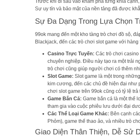
Trước khi đi sâu vào khám phá từng khía cạnh, 
Sự uy tín và bảo mật của nền tảng đã được khẳn
Sự Đa Dạng Trong Lựa Chọn T
99ok mang đến một kho tàng trò chơi đồ sộ, đáp
Blackjack, đến các trò chơi slot game với hàng
Casino Trực Tuyến:
Các trò chơi casino 
chuyên nghiệp. Điều này tạo ra một trải 
trò chơi cũng giúp người chơi có thêm nhi
Slot Game:
Slot game là một trong những 
kim cương, đến các chủ đề hiện đại như ph
chơi slot game trên 99ok cũng có tỷ lệ tr
Game Bắn Cá:
Game bắn cá là một thể lo
tham gia vào cuộc phiêu lưu dưới đại dư
Các Thể Loại Game Khác:
Bên cạnh các 
Phỏm), game thể thao ảo, và nhiều trò ch
Giao Diện Thân Thiện, Dễ Sử 