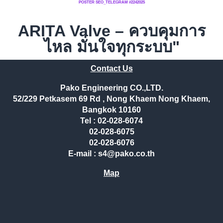
POSTER SEO_TELEGRAM #2242025
ARITA Valve – ควบคุมการ
ไหล มั่นใจทุกระบบ"
Contact Us
Pako Engineering CO.,LTD.
52/229 Petkasem 69 Rd , Nong Khaem Nong Khaem,
Bangkok 10160
Tel : 02-028-6074
02-028-6075
02-028-6076
E-mail : s4@pako.co.th
Map