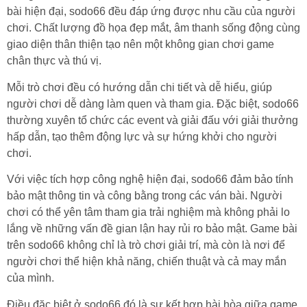
bài hiện đại, sodo66 đều đáp ứng được nhu cầu của người
chơi. Chất lượng đồ họa đẹp mắt, âm thanh sống động cùng
giao diện thân thiện tạo nên một không gian chơi game
chân thực và thú vị.
Mỗi trò chơi đều có hướng dẫn chi tiết và dễ hiểu, giúp
người chơi dễ dàng làm quen và tham gia. Đặc biệt, sodo66
thường xuyên tổ chức các event và giải đấu với giải thưởng
hấp dẫn, tạo thêm động lực và sự hứng khởi cho người
chơi.
Với việc tích hợp công nghệ hiện đại, sodo66 đảm bảo tính
bảo mật thông tin và công bằng trong các ván bài. Người
chơi có thể yên tâm tham gia trải nghiệm mà không phải lo
lắng về những vấn đề gian lận hay rủi ro bảo mật. Game bài
trên sodo66 không chỉ là trò chơi giải trí, mà còn là nơi để
người chơi thể hiện khả năng, chiến thuật và cả may mắn
của mình.
Điều đặc biệt ở sodo66 đó là sự kết hợp hài hòa giữa game