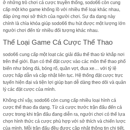
ở những trò chơi cá cược truyền thống, sodo66 còn cung
cấp một kho game khổng lồ với nhiều thể loại khác nhau,
đáp ứng mọi sở thích của người chơi. Sự đa dạng này
chính là chìa khóa giúp sodo66 thu hút được một lượng lớn
người chơi đến từ nhiều đối tượng khác nhau.
Thể Loại Game Cá Cược Thể Thao
sodo66 cung cấp một loạt các giải đấu thể thao từ khắp nơi
trên thế giới. Bạn có thể đặt cược vào các môn thể thao phổ
biến như bóng đá, bóng rổ, quần vợt, đua xe… với tỷ lệ
cược hấp dẫn và cập nhật liên tục. Hệ thống đặt cược trực
tuyến hiện đại và tiện lợi giúp bạn dễ dàng theo dõi và quản
lý các đặt cược của mình.
Không chỉ vậy, sodo66 còn cung cấp nhiều loại hình cá
cược thể thao đa dạng. Từ cá cược trước trận đấu đến cá
cược trong khi trận đấu đang diễn ra, người chơi có thể lựa
chọn hình thức cá cược phù hợp với sở thích và chiến lược
của mình. Mỗi trận đấu đều được cập nhật thông tin chi tiết,